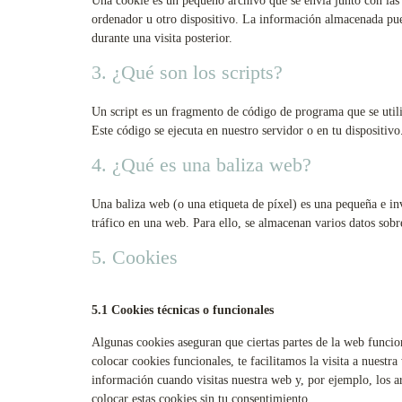
Una cookie es un pequeño archivo que se envía junto con las
ordenador u otro dispositivo. La información almacenada pued
durante una visita posterior.
3. ¿Qué son los scripts?
Un script es un fragmento de código de programa que se util
Este código se ejecuta en nuestro servidor o en tu dispositivo
4. ¿Qué es una baliza web?
Una baliza web (o una etiqueta de píxel) es una pequeña e in
tráfico en una web. Para ello, se almacenan varios datos sobr
5. Cookies
5.1 Cookies técnicas o funcionales
Algunas cookies aseguran que ciertas partes de la web funcio
colocar cookies funcionales, te facilitamos la visita a nuest
información cuando visitas nuestra web y, por ejemplo, los 
colocar estas cookies sin tu consentimiento.