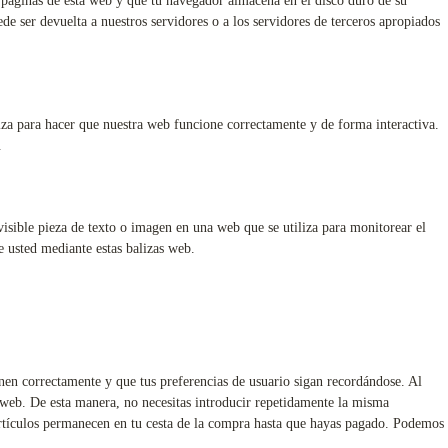
 páginas de esta web y que tu navegador almacena en el disco duro de su
e ser devuelta a nuestros servidores o a los servidores de terceros apropiados
iza para hacer que nuestra web funcione correctamente y de forma interactiva.
.
visible pieza de texto o imagen en una web que se utiliza para monitorear el
e usted mediante estas balizas web.
nen correctamente y que tus preferencias de usuario sigan recordándose. Al
ra web. De esta manera, no necesitas introducir repetidamente la misma
artículos permanecen en tu cesta de la compra hasta que hayas pagado. Podemos