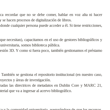
toca recordar que no se debe comer, hablar en voz alta ni hacer
y se hacen procesos de digitalización de libros.
, donde cualquier persona puede acceder a él. Si tiene restricciones,
que necesitan), capacitamos en el uso de gestores bibliográficos y
universitaria, somos biblioteca pública.
presión 3D. Y como si fuera poco, también gestionamos el préstamo
. También se gestiona el repositorio institucional (en nuestro caso,
oyectos y áreas de investigación.
alizadas las directrices de metadatos en Dublin Core y MARC 21,
ial que va a ingresar al acervo bibliográfico.
eca y la comunidad universitaria, asegurándose de que los recursos,