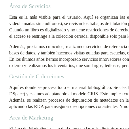
Área de Servicios
Esta es la más visible para el usuario. Aquí se organizan las 
videollamadas sin audífonos), se revisan los trabajos de titulación
Cuando un libro es digitalizado y no tiene restricciones de derechos
el acceso se restringe a la colección cerrada, disponible solo para
Además, prestamos cubículos, realizamos servicios de referencia (
bases de datos, y también hacemos visitas guiadas para escuelas, co
En los últimos años hemos incorporado servicios innovadores como
externo y realizamos los inventarios, que son largos, tediosos, pe
Gestión de Colecciones
Aquí es donde se procesa todo el material bibliográfico. Se clasifi
DSpace) y estamos adaptándolo al modelo CRIS. Esto implica crear
Además, se realizan procesos de depuración de metadatos en la 
aplicando las RDA para asegurar descripciones consistentes. Y no 
Área de Marketing
El área de Marketing es, sin duda, una de las más dinámicas y crea