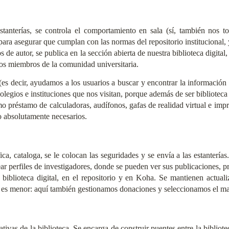
estanterías, se controla el comportamiento en sala (sí, también nos 
 para asegurar que cumplan con las normas del repositorio institucional, 
 de autor, se publica en la sección abierta de nuestra biblioteca digital
 los miembros de la comunidad universitaria.
es decir, ayudamos a los usuarios a buscar y encontrar la información 
legios e instituciones que nos visitan, porque además de ser biblioteca 
 préstamo de calculadoras, audífonos, gafas de realidad virtual e im
ro absolutamente necesarios.
ca, cataloga, se le colocan las seguridades y se envía a las estanterías
 perfiles de investigadores, donde se pueden ver sus publicaciones, pr
biblioteca digital, en el repositorio y en Koha. Se mantienen actu
es menor: aquí también gestionamos donaciones y seleccionamos el mater
tivas de la biblioteca. Se encarga de construir puentes entre la bibliot